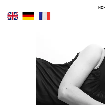
HO
Im Au