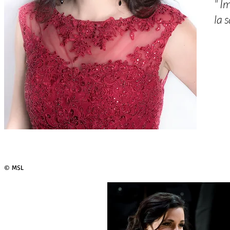
" I
la 
© MSL